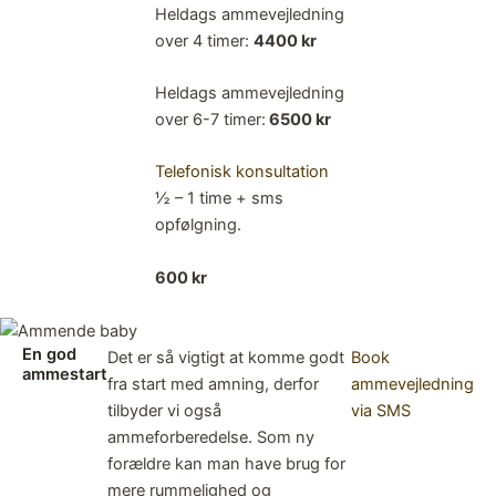
Heldags ammevejledning
over 4 timer:
4400 kr
Heldags ammevejledning
over 6-7 timer:
6500 kr
Telefonisk konsultation
½ – 1 time + sms
opfølgning.
600 kr
En god
Det er så vigtigt at komme godt
Book
ammestart
fra start med amning, derfor
ammevejledning
tilbyder vi også
via SMS
ammeforberedelse. Som ny
forældre kan man have brug for
mere rummelighed og