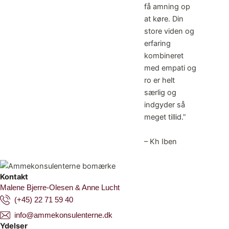
har sendt sms’er afsted. Som
få amning op
ammende mor, gav Malene
at køre. Din
mig en enorm tryghed, når jeg
store viden og
var allermest usikker.
erfaring
Ammekonsulenterne får mine
kombineret
varmeste anbefalinger!
med empati og
ro er helt
særlig og
indgyder så
meget tillid.”
– Kh Iben
Kontakt
Malene Bjerre-Olesen & Anne Lucht
(+45) 22 71 59 40
info@ammekonsulenterne.dk
Ydelser