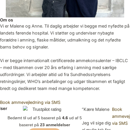
Om os
Vi er Malene og Anne. Til daglig arbejder vi begge med nyfødte på
landets førende hospital. Vi støtter og underviser nybagte
forældre i amning, flaske måltider, udmalkning og det nyfødte
barns behov og signaler.
Vi er begge internationalt certificerede ammekonsulenter – IBCLC
– med tilsammen over 20 års erfaring i amning med særlige
udfordringer. Vi arbejder altid ud fra Sundhedsstyrelsens
retningslinjer, WHO’s anbefalinger og udgør tilsammen et fagligt
bredt og dedikeret team med mange kompetencer.
Book ammevejledning via SMS
lser
“Kære Malene
Book
ammevej
Bedømt til
ud af 5 baseret på
4.6
ud af 5
Jeg vil sige dig
via SMS
baseret på
23 anmeldelser