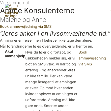
Velkommen til
Gå
Amme Konsulenterne
til
indholdet
Malene og Anne
Book ammevejledning via SMS
“Jeres anker i en livsomvæltende tid.”
Amning er en rejse, men I behøver ikke tage den alene.
Når forandringerne føles overvældende, er vi her for jer.
Akut
Hvis du føler dig fortabt, og
Book
ammehjælp
usikkerheden melder sig, er vi
ammevejledning
blot en SMS væk. Vi har tid og
via SMS
erfaring – og anerkender jeres
unikke familie. Der kan være
mange årsager til at amningen
er svær. Op mod hver anden
kvinder oplever at amningen er
udfordrende. Amning må ikke
gøre ondt. Smerter under