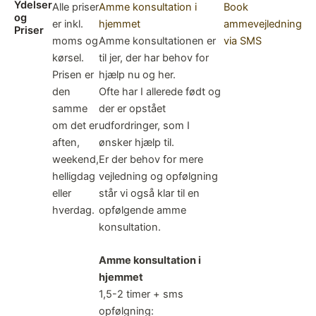
Ydelser
Alle priser
Amme konsultation i
Book
og
er inkl.
hjemmet
ammevejledning
Priser
moms og
Amme konsultationen er
via SMS
kørsel.
til jer, der har behov for
Prisen er
hjælp nu og her.
den
Ofte har I allerede født og
samme
der er opstået
om det er
udfordringer, som I
aften,
ønsker hjælp til.
weekend,
Er der behov for mere
helligdag
vejledning og opfølgning
eller
står vi også klar til en
hverdag.
opfølgende amme
konsultation.
Amme konsultation i
hjemmet
1,5-2 timer + sms
opfølgning: