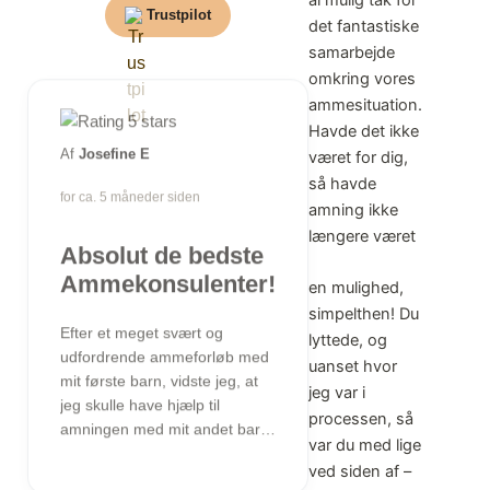
al mulig tak for
Trustpilot
det fantastiske
samarbejde
omkring vores
ammesituation.
Havde det ikke
Af
Josefine E
været for dig,
så havde
for ca. 5 måneder siden
amning ikke
længere været
Absolut de bedste
Ammekonsulenter!
en mulighed,
simpelthen! Du
Efter et meget svært og
lyttede, og
udfordrende ammeforløb med
uanset hvor
mit første barn, vidste jeg, at
jeg var i
jeg skulle have hjælp til
processen, så
amningen med mit andet barn.
var du med lige
Jeg skrev derfor til
ved siden af –
Ammekonsulenterne samme