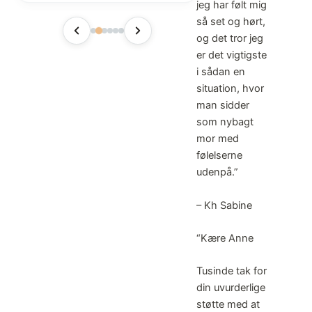
jeg har følt mig
dag, som lillebror blev født
så set og hørt,
med ønske om et forløb, og
Malene svarede med det
og det tror jeg
samme. Malene greb os og
er det vigtigste
mødte os lige hvor vi var, og
i sådan en
formåede at støtte og vejlede
situation, hvor
os i en retning, som passede
man sidder
lige præcis til os og vores
som nybagt
ønsker for et ammeforløb.
mor med
Malene er meget kompetent
følelserne
og dygtig til sit fag. Hun har
udenpå.”
lært os en masse vigtig amme-
teknik, som vi ikke kunne være
– Kh Sabine
foruden for at få amningen
godt i gang. Hun er
omsorgsfuld, støttende og
“Kære Anne
rummelig. Vi har virkelig følt os
mødt, forstået, set og holdt i
Tusinde tak for
hånden. Derudover er hun
din uvurderlige
altid hurtig med et svar, når jeg
støtte med at